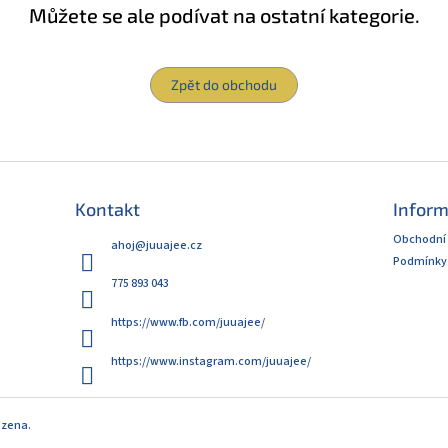
Můžete se ale podívat na ostatní kategorie.
Zpět do obchodu
Kontakt
Inform
Obchodní
ahoj
@
juuajee.cz
Podmínky 
775 893 043
https://www.fb.com/juuajee/
https://www.instagram.com/juuajee/
azena.