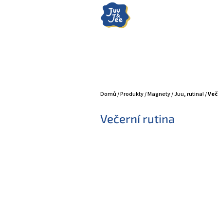
Přejít
na
obsah
Domů
/
Produkty
/
Magnety
/
Juu, rutina!
/
Več
Večerní rutina