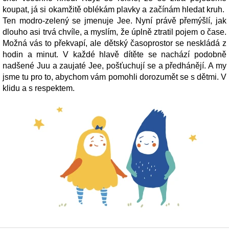
koupat, já si okamžitě oblékám plavky a začínám hledat kruh.
Ten modro-zelený se jmenuje Jee. Nyní právě přemýšlí, jak
dlouho asi trvá chvíle, a myslím, že úplně ztratil pojem o čase.
Možná vás to překvapí, ale dětský časoprostor se neskládá z
hodin a minut. V každé hlavě dítěte se nachází podobně
nadšené Juu a zaujaté Jee, pošťuchují se a předhánějí. A my
jsme tu pro to, abychom vám pomohli dorozumět se s dětmi. V
klidu a s respektem.