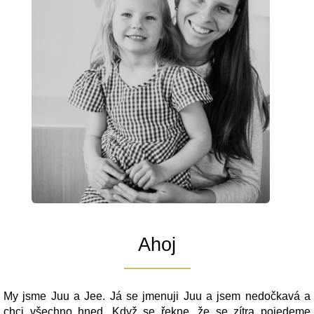
Ahoj
My jsme Juu a Jee. Já se jmenuji Juu a jsem nedočkavá a
chci všechno hned. Když se řekne, že se zítra pojedeme