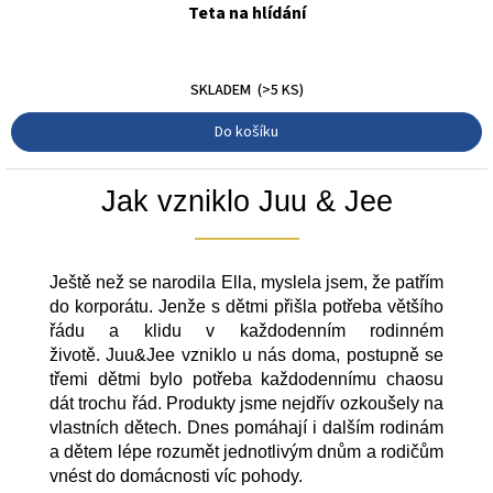
Teta na hlídání
30 Kč
SKLADEM
(>5 KS)
Do košíku
Jak vzniklo Juu & Jee
Ještě než se narodila Ella, myslela jsem, že patřím
do korporátu. Jenže s dětmi přišla potřeba většího
řádu a klidu v každodenním rodinném
životě. Juu&Jee vzniklo u nás doma, postupně se
třemi dětmi bylo potřeba každodennímu chaosu
dát trochu řád. Produkty jsme nejdřív ozkoušely na
vlastních dětech. Dnes pomáhají i dalším rodinám
a dětem lépe rozumět jednotlivým dnům a rodičům
vnést do domácnosti víc pohody.