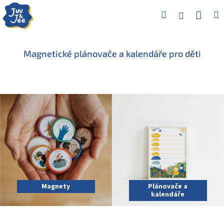
Přejít
Náku
Hledat
M
Přihlášení
na
obsah
koší
Magnetické plánovače a kalendáře pro děti
Prozkoumat nabídku
Magnety
Plánovače a
kalendáře