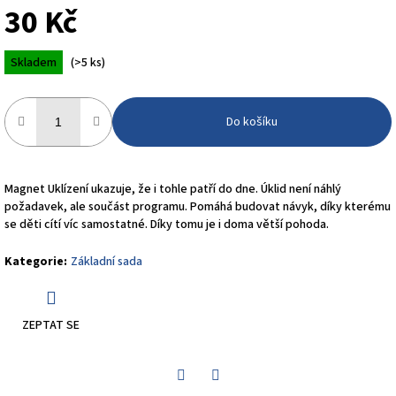
30 Kč
Měrná
Skladem
(>5 ks)
cena:
Do košíku
Magnet Uklízení ukazuje, že i tohle patří do dne. Úklid není náhlý
požadavek, ale součást programu. Pomáhá budovat návyk, díky kterému
se děti cítí víc samostatné. Díky tomu je i doma větší pohoda.
Kategorie
:
Základní sada
ZEPTAT SE