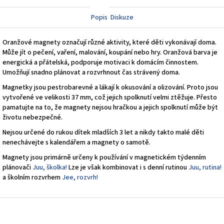
Facebook
Twitter
Popis
Diskuze
Oranžové magnety označují různé aktivity, které děti vykonávají doma.
Může jít o pečení, vaření, malování, koupání nebo hry. Oranžová barva je
energická a přátelská, podporuje motivaci k domácím činnostem.
Umožňují snadno plánovat a rozvrhnout čas strávený doma.
Magnetky jsou pestrobarevné a lákají k okusování a olizování. Proto jsou
vytvořené ve velikosti 37 mm, což jejich spolknutí velmi ztěžuje. Přesto
pamatujte na to, že magnety nejsou hračkou a jejich spolknutí může být
životu nebezpečné.
Nejsou určené do rukou dítek mladších 3 let a nikdy takto malé děti
nenechávejte s kalendářem a magnety o samotě.
Magnety jsou primárně určeny k používání v magnetickém týdenním
plánovači
Juu, školka!
Lze je však kombinovat i s denní rutinou
Juu, rutina!
a školním rozvrhem
Jee, rozvrh!
Z
á