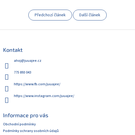
Předchozí článek
Další článek
Z
á
p
Kontakt
a
t
ahoj
@
juuajee.cz
í
775 893 043
https://www.fb.com/juuajee/
https://www.instagram.com/juuajee/
Informace pro vás
Obchodní podmínky
Podmínky ochrany osobních údajů