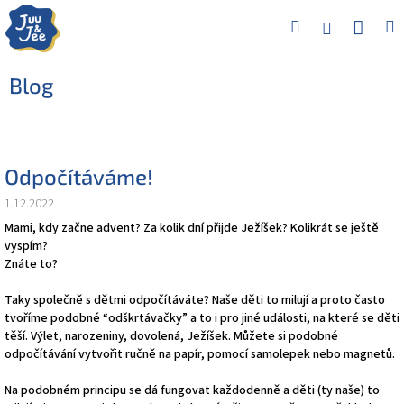
Přejít
Náku
Hledat
M
Přihlášení
na
obsah
koší
Blog
Prozkoumat nabídku
Odpočítáváme!
1.12.2022
Mami, kdy začne advent? Za kolik dní přijde Ježíšek? Kolikrát se ještě
vyspím?
Znáte to?
Taky společně s dětmi odpočítáváte? Naše děti to milují a proto často
tvoříme podobné “odškrtávačky” a to i pro jiné události, na které se děti
těší. Výlet, narozeniny, dovolená, Ježíšek. Můžete si podobné
odpočítávání vytvořit ručně na papír, pomocí samolepek nebo magnetů.
Na podobném principu se dá fungovat každodenně a děti (ty naše) to