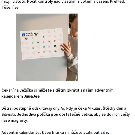
milují. Jistotu. Pocit kontroly nad vlastním životem a časem. Přehled.
Těšení se.
Čekání na Ježíška si můžete s dětmi zkrátit s naším adventním
kalendářem Juu&Jee
Děti si postupně odškrtávají dny. Ví, kdy je čeká Mikuláš, Štědrý den a
Silvestr. Jednotlivá políčka jsou dostatečně veliká, aby se do nich vešly
naše magnety.
Adventní kalendář Juu&Jee k tisku si můžete stáhnout
zde
.