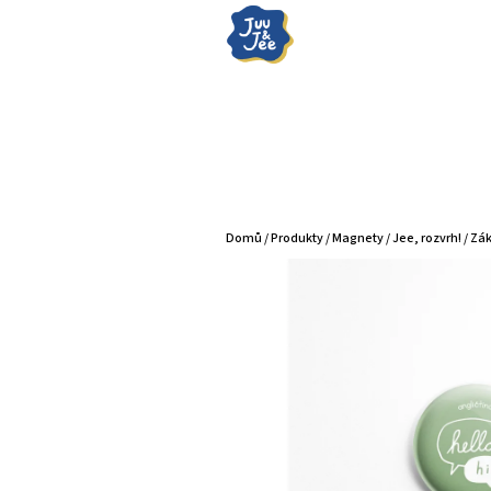
Přejít
na
obsah
Domů
/
Produkty
/
Magnety
/
Jee, rozvrh!
/
Zák