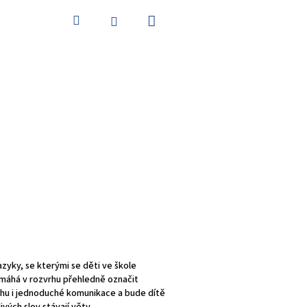
Nákupní
Hledat
Přihlášení
košík
jazyky, se kterými se děti ve škole
omáhá v rozvrhu přehledně označit
chu i jednoduché komunikace a bude dítě