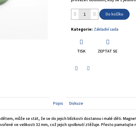
provázet obdobím, kdy se z jednotli
Do košíku
Kategorie
:
Základní sada
TISK
ZEPTAT SE
Facebook
Twitter
Popis
Diskuze
ětem, může se stát, že se do jejich blízkosti dostanou i malé děti. Magnet
vořené ve velikosti 32 mm, což jejich spolknutí ztěžuje. Přesto pamatujte 