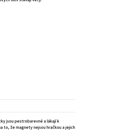
vých slov stávají věty.
ky jsou pestrobarevné a lákají k
na to, že magnety nejsou hračkou a jejich