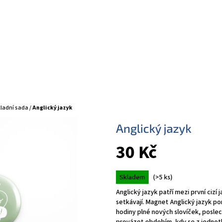
ladní sada
/
Anglický jazyk
Anglický jazyk
30 Kč
Měrná
Skladem
(>5 ks)
cena:
Anglický jazyk patří mezi první cizí 
setkávají. Magnet Anglický jazyk p
hodiny plné nových slovíček, posle